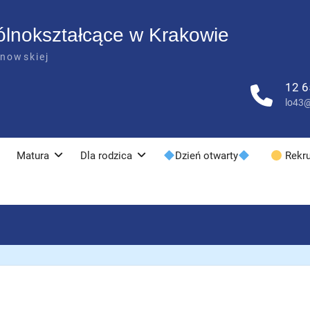
ólnokształcące w Krakowie
anowskiej
12 6
lo43@
Matura
Dla rodzica
Dzień otwarty
Rekru