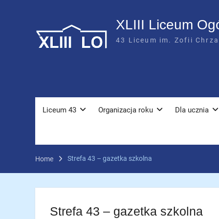
Skip
to
XLIII Liceum Og
content
43 Liceum im. Zofii Chrz
Liceum 43
Organizacja roku
Dla ucznia
Strefa 43 – gazetka szkolna
Home
Strefa 43 – gazetka szkolna