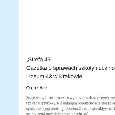
„Strefa 43”
Gazetka o sprawach szkoły i uczni
Liceum 43 w Krakowie
O gazetce
Znajdziemy tu informacje o wydarzeniach szkolnych, wyw
też kącik językowy. Niesłabnącą popularnością cieszą się
opiekunem jest pani mgr Joanna Golc, działa aktywnie,
szkoły, tytuł gazetki brzmiał „Strefa 35”.