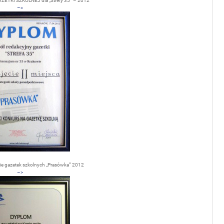
ETKI SZKOLNEJ dla „Strefy 35” – 2012
–>
sie gazetek szkolnych „Prasówka” 2012
–>