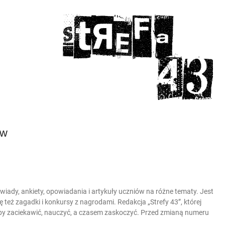
ów
iady, ankiety, opowiadania i artykuły uczniów na różne tematy. Jest
 też zagadki i konkursy z nagrodami. Redakcja „Strefy 43”, której
 by zaciekawić, nauczyć, a czasem zaskoczyć. Przed zmianą numeru