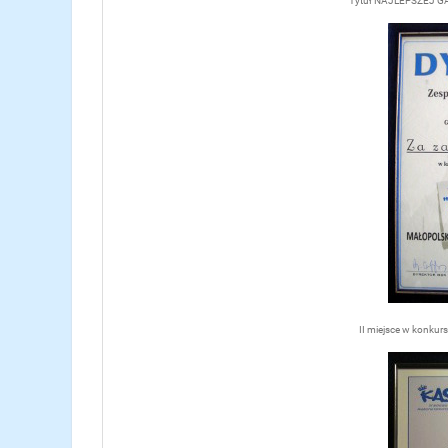
Tytuł NAJLEPSZEJ GAZ
II miejsce w konkur