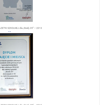
ETKI SZKOLNEJ dla „Strefy 35” – 2013
–>