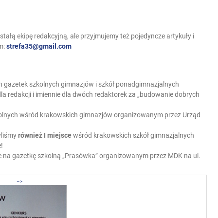
ałą ekipę redakcyjną, ale przyjmujemy też pojedyncze artykuły i
em:
strefa35@gmail.com
h gazetek szkolnych gimnazjów i szkół ponadgimnazjalnych
 redakcji i imiennie dla dwóch redaktorek za „budowanie dobrych
kolnych wśród krakowskich gimnazjów organizowanym przez Urząd
yliśmy
również I miejsce
wśród krakowskich szkół gimnazjalnych
!
 na gazetkę szkolną „Prasówka” organizowanym przez MDK na ul.
–>