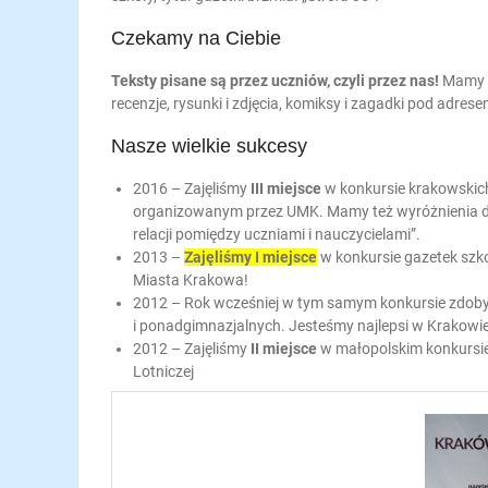
Czekamy na Ciebie
Teksty pisane są przez uczniów, czyli przez nas!
Mamy st
recenzje, rysunki i zdjęcia, komiksy i zagadki pod adres
Nasze wielkie sukcesy
2016 – Zajęliśmy
III miejsce
w konkursie krakowskic
organizowanym przez UMK. Mamy też wyróżnienia dla
relacji pomiędzy uczniami i nauczycielami”.
2013 –
Zajęliśmy I miejsce
w konkursie gazetek sz
Miasta Krakowa!
2012 – Rok wcześniej w tym samym konkursie zdob
i ponadgimnazjalnych. Jesteśmy najlepsi w Krakowie
2012 – Zajęliśmy
II miejsce
w małopolskim konkursie
Lotniczej