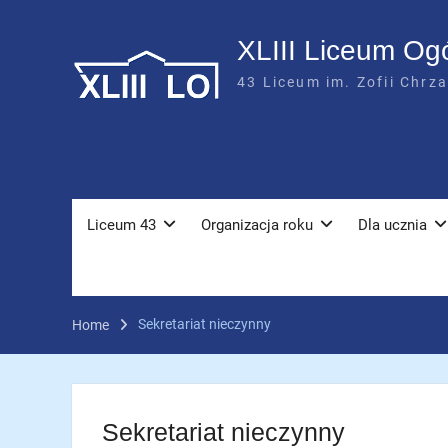
Skip
to
XLIII Liceum Og
content
43 Liceum im. Zofii Chrz
Liceum 43
Organizacja roku
Dla ucznia
Sekretariat nieczynny
Home
Sekretariat nieczynny