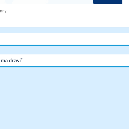
ynny.
e ma drzwi”