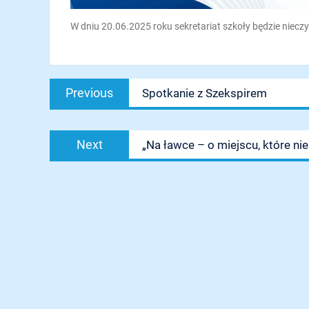
W dniu 20.06.2025 roku sekretariat szkoły będzie niecz
Nawigacja
Previous
Previous
Spotkanie z Szekspirem
wpisu
post:
Next
Next
„Na ławce – o miejscu, które ni
post: