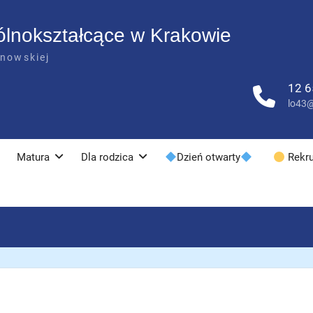
ólnokształcące w Krakowie
anowskiej
12 6
lo43@
Matura
Dla rodzica
Dzień otwarty
Rekru