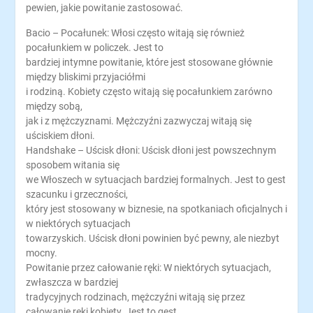
pewien, jakie powitanie zastosować.
Bacio – Pocałunek: Włosi często witają się również
pocałunkiem w policzek. Jest to
bardziej intymne powitanie, które jest stosowane głównie
między bliskimi przyjaciółmi
i rodziną. Kobiety często witają się pocałunkiem zarówno
między sobą,
jak i z mężczyznami. Mężczyźni zazwyczaj witają się
uściskiem dłoni.
Handshake – Uścisk dłoni: Uścisk dłoni jest powszechnym
sposobem witania się
we Włoszech w sytuacjach bardziej formalnych. Jest to gest
szacunku i grzeczności,
który jest stosowany w biznesie, na spotkaniach oficjalnych i
w niektórych sytuacjach
towarzyskich. Uścisk dłoni powinien być pewny, ale niezbyt
mocny.
Powitanie przez całowanie ręki: W niektórych sytuacjach,
zwłaszcza w bardziej
tradycyjnych rodzinach, mężczyźni witają się przez
całowanie ręki kobiety. Jest to gest