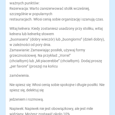
ważnych punktów:
Rezerwacja: Warto zarezerwować stolik wcześniej,
szczególnie w popularnych
restauracjach. Włosi cenią sobie organizację i szanują czas.
Witaj kelnera: Kiedy zostaniesz usadzony przy stoliku, witaj
kelnera lub kelnerkę słowem
„buonasera” (dobry wieczór) lub „buongiorno” (dzień dobry),
w zależności od pory dnia.
Zamawianie: Zamawiając posiłek, używaj formy
grzecznościowej. Na przykład: „Vorrei”
(chciałbym) lub „Mi piacerebbe” (chciałbym). Dodaj proszę
„per favore” (proszę) na końcu
zamówienia.
Nie spiesz się: Włosi cenią sobie spokojne i długie posiłki. Nie
spiesz się, delektuj się
jedzeniem i rozmową.
Napiwek: Napiwek nie jest obowiązkowy, ale jest mile
widziany. Możesz zostawić około 10%