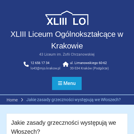
Skip
to
content
XLIII Liceum Ogólnokształcące w
Krakowie
43 Liceum im. Zofii Chrzanowskiej
12 656 17 34
ul. Limanowskiego 60-62
lo43@mjo.krakow.pl
30-534 Kraków (Podgórze)
Menu
Jakie zasady grzeczności występują we Włoszech?
Home
Jakie zasady grzeczności występują we
Włoszech?