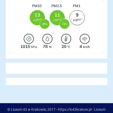
© Liceum 43 w Krakowie, 2017 - https://lo43krakow.pl - Liceum