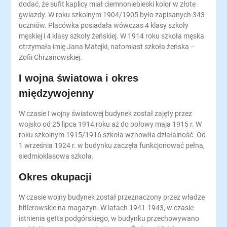
dodać, że sufit kaplicy miał ciemnoniebieski kolor w złote
gwiazdy. W roku szkolnym 1904/1905 było zapisanych 343
uczniów. Placówka posiadała wówczas 4 klasy szkoły
męskiej i 4 klasy szkoły żeńskiej. W 1914 roku szkoła męska
otrzymała imię Jana Matejki, natomiast szkoła żeńska –
Zofii Chrzanowskiej.
I wojna światowa i okres
międzywojenny
W czasie I wojny światowej budynek został zajęty przez
wojsko od 25 lipca 1914 roku aż do połowy maja 1915 r. W
roku szkolnym 1915/1916 szkoła wznowiła działalność. Od
1 września 1924 r. w budynku zaczęła funkcjonować pełna,
siedmioklasowa szkoła.
Okres okupacji
W czasie wojny budynek został przeznaczony przez władze
hitlerowskie na magazyn. W latach 1941-1943, w czasie
istnienia getta podgórskiego, w budynku przechowywano