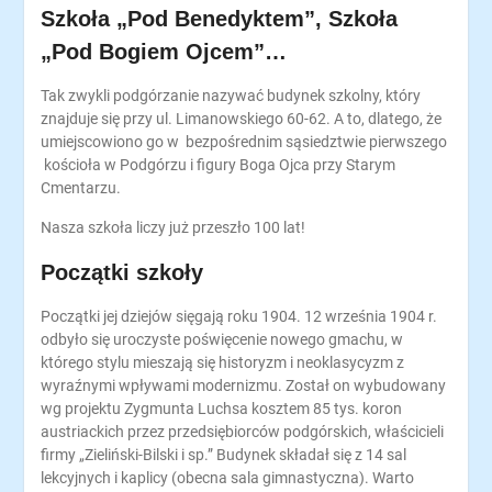
Szkoła „Pod Benedyktem”, Szkoła
„Pod Bogiem Ojcem”…
Tak zwykli podgórzanie nazywać budynek szkolny, który
znajduje się przy ul. Limanowskiego 60-62. A to, dlatego, że
umiejscowiono go w bezpośrednim sąsiedztwie pierwszego
kościoła w Podgórzu i figury Boga Ojca przy Starym
Cmentarzu.
Nasza szkoła liczy już przeszło 100 lat!
Początki szkoły
Początki jej dziejów sięgają roku 1904. 12 września 1904 r.
odbyło się uroczyste poświęcenie nowego gmachu, w
którego stylu mieszają się historyzm i neoklasycyzm z
wyraźnymi wpływami modernizmu. Został on wybudowany
wg projektu Zygmunta Luchsa kosztem 85 tys. koron
austriackich przez przedsiębiorców podgórskich, właścicieli
firmy „Zieliński-Bilski i sp.” Budynek składał się z 14 sal
lekcyjnych i kaplicy (obecna sala gimnastyczna). Warto