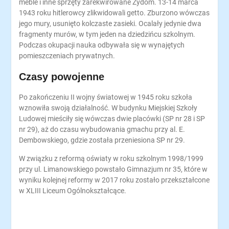
meble i inne sprzęty zarekwirowane Żydom. 13-14 marca
1943 roku hitlerowcy zlikwidowali getto. Zburzono wówczas
jego mury, usunięto kolczaste zasieki. Ocalały jedynie dwa
fragmenty murów, w tym jeden na dziedzińcu szkolnym.
Podczas okupacji nauka odbywała się w wynajętych
pomieszczeniach prywatnych.
Czasy powojenne
Po zakończeniu II wojny światowej w 1945 roku szkoła
wznowiła swoją działalność. W budynku Miejskiej Szkoły
Ludowej mieściły się wówczas dwie placówki (SP nr 28 i SP
nr 29), aż do czasu wybudowania gmachu przy al. E.
Dembowskiego, gdzie została przeniesiona SP nr 29.
W związku z reformą oświaty w roku szkolnym 1998/1999
przy ul. Limanowskiego powstało Gimnazjum nr 35, które w
wyniku kolejnej reformy w 2017 roku zostało przekształcone
w XLIII Liceum Ogólnokształcące.