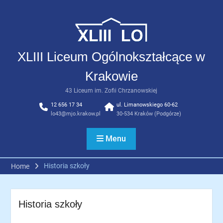
Skip
to
content
XLIII Liceum Ogólnokształcące w
Krakowie
43 Liceum im. Zofii Chrzanowskiej
12 656 17 34
ul. Limanowskiego 60-62
lo43@mjo.krakow.pl
30-534 Kraków (Podgórze)
Menu
Historia szkoły
Home
Historia szkoły