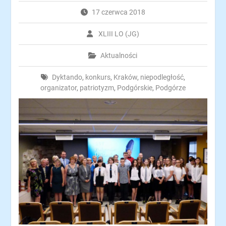
17 czerwca 2018
XLIII LO (JG)
Aktualności
Dyktando
,
konkurs
,
Kraków
,
niepodległość
,
organizator
,
patriotyzm
,
Podgórskie
,
Podgórze