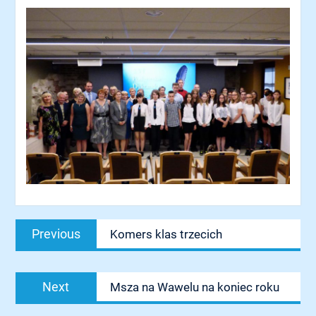
Nawigacja
Previous
Previous
Komers klas trzecich
wpisu
post:
Next
Next
Msza na Wawelu na koniec roku
post: