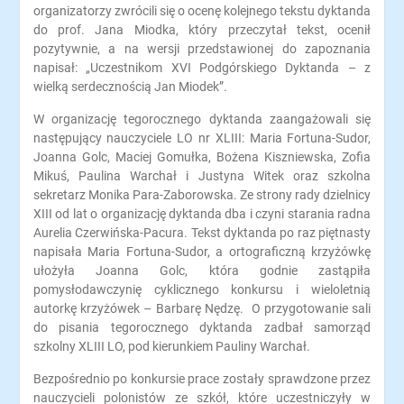
organizatorzy zwrócili się o ocenę kolejnego tekstu dyktanda
do prof. Jana Miodka, który przeczytał tekst, ocenił
pozytywnie, a na wersji przedstawionej do zapoznania
napisał: „Uczestnikom XVI Podgórskiego Dyktanda – z
wielką serdecznością Jan Miodek”.
W organizację tegorocznego dyktanda zaangażowali się
następujący nauczyciele LO nr XLIII: Maria Fortuna-Sudor,
Joanna Golc, Maciej Gomułka, Bożena Kiszniewska, Zofia
Mikuś, Paulina Warchał i Justyna Witek oraz szkolna
sekretarz Monika Para-Zaborowska. Ze strony rady dzielnicy
XIII od lat o organizację dyktanda dba i czyni starania radna
Aurelia Czerwińska-Pacura. Tekst dyktanda po raz piętnasty
napisała Maria Fortuna-Sudor, a ortograficzną krzyżówkę
ułożyła Joanna Golc, która godnie zastąpiła
pomysłodawczynię cyklicznego konkursu i wieloletnią
autorkę krzyżówek – Barbarę Nędzę. O przygotowanie sali
do pisania tegorocznego dyktanda zadbał samorząd
szkolny XLIII LO, pod kierunkiem Pauliny Warchał.
Bezpośrednio po konkursie prace zostały sprawdzone przez
nauczycieli polonistów ze szkół, które uczestniczyły w