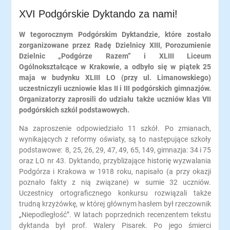
XVI Podgórskie Dyktando za nami!
W tegorocznym Podgórskim Dyktandzie, które zostało
zorganizowane przez Radę Dzielnicy XIII, Porozumienie
Dzielnic „Podgórze Razem” i XLIII Liceum
Ogólnokształcące w Krakowie, a odbyło się w piątek 25
maja w budynku XLIII LO (przy ul. Limanowskiego)
uczestniczyli uczniowie klas II i III podgórskich gimnazjów.
Organizatorzy zaprosili do udziału także uczniów klas VII
podgórskich szkól podstawowych.
Na zaproszenie odpowiedziało 11 szkół. Po zmianach,
wynikających z reformy oświaty, są to następujące szkoły
podstawowe: 8, 25, 26, 29, 47, 49, 65, 149, gimnazja: 34 i 75
oraz LO nr 43. Dyktando, przybliżające historię wyzwalania
Podgórza i Krakowa w 1918 roku, napisało (a przy okazji
poznało fakty z nią związane) w sumie 32 uczniów.
Uczestnicy ortograficznego konkursu rozwiązali także
trudną krzyżówkę, w której głównym hasłem był rzeczownik
„Niepodległość”. W latach poprzednich recenzentem tekstu
dyktanda był prof. Walery Pisarek. Po jego śmierci