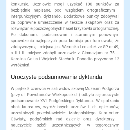
konkursie. Uczniowie mogli uzyskać 100 punktów za
bezbłędnie napisane, pod względem ortograficznym i
interpunkcyjnym, dyktando. Dodatkowe punkty zdobywali
za poprawne umieszczenie w tekście akapitów oraz za
rozwiązanie poszczególnych haseł krzyżówki ortograficznej.
Po dokonaniu podsumowań i starannym ponownym
sprawdzeniu najlepszych prac, komisja poinformowała, że
zdobywczynią I miejsca jest Weronika Leniartek ze SP nr 49,
a II i III miejsce zdobyli uczniowie z Gimnazjum nr 75 –
Karolina Galus i Wojciech Stachnik. Ponadto przyznano 12
wyróżnień.
Uroczyste podsumowanie dyktanda
W piątek 8 czerwca w sali widowiskowej Muzeum Podgórza
(przy ul. Powstańców Wielkopolskich) odbyło się uroczyste
podsumowanie XVI Podgórskiego Dyktanda. W spotkaniu
obok laureatów, wyróżnionych uczniów i ich opiekunów,
uczestniczyli przedstawiciele: Małopolskiego Kuratorium
Oświaty, podgórskich rad dzielnic oraz dyrektorzy i
nauczyciele szkół uczestniczących w tegorocznym