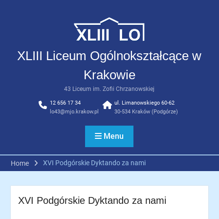
Skip
to
content
XLIII Liceum Ogólnokształcące w
Krakowie
43 Liceum im. Zofii Chrzanowskiej
12 656 17 34
ul. Limanowskiego 60-62
lo43@mjo.krakow.pl
30-534 Kraków (Podgórze)
Menu
XVI Podgórskie Dyktando za nami
Home
XVI Podgórskie Dyktando za nami