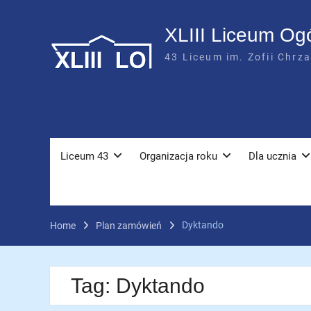
Skip
to
XLIII Liceum Og
content
43 Liceum im. Zofii Chrz
Liceum 43
Organizacja roku
Dla ucznia
Dyktando
Home
Plan zamówień
Tag:
Dyktando