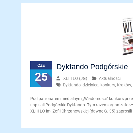
Dyktando Podgórskie
CZE
25
XLIII LO (JG)
Aktualności
Dyktando
,
dzielnica
,
konkurs
,
Kraków
,
Pod patronatem medialnym „Wiadomości” konkurs przesz
napisali Podgórskie Dyktando. Tym razem organizatorzy 
XLIII LO im. Zofii Chrzanowskiej (dawne G. 35) zaprosili