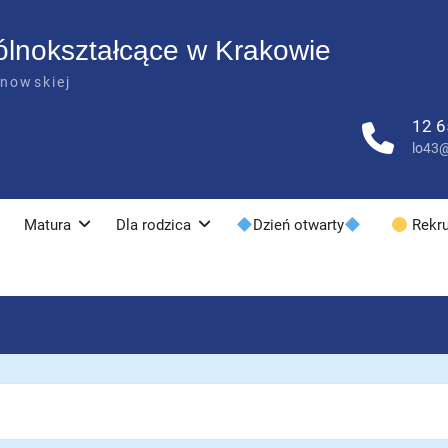
ólnokształcące w Krakowie
anowskiej
12 6
lo43@
Matura
Dla rodzica
Dzień otwarty
Rekru