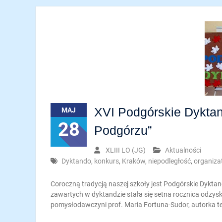
XVI Podgórskie Dykta
MAJ
28
Podgórzu”
XLIII LO (JG)
Aktualności
Dyktando
,
konkurs
,
Kraków
,
niepodległość
,
organiza
Coroczną tradycją naszej szkoły jest Podgórskie Dyktand
zawartych w dyktandzie stała się setna rocznica odzysk
pomysłodawczyni prof. Maria Fortuna-Sudor, autorka 