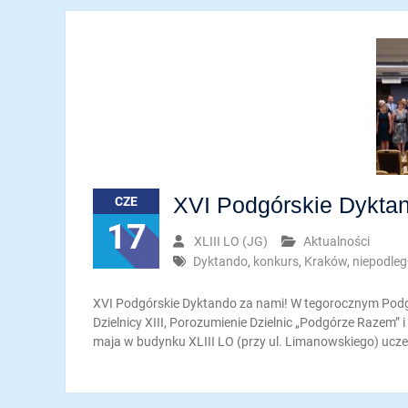
XVI Podgórskie Dykta
CZE
17
XLIII LO (JG)
Aktualności
Dyktando
,
konkurs
,
Kraków
,
niepodleg
XVI Podgórskie Dyktando za nami! W tegorocznym Podg
Dzielnicy XIII, Porozumienie Dzielnic „Podgórze Razem” 
maja w budynku XLIII LO (przy ul. Limanowskiego) ucze