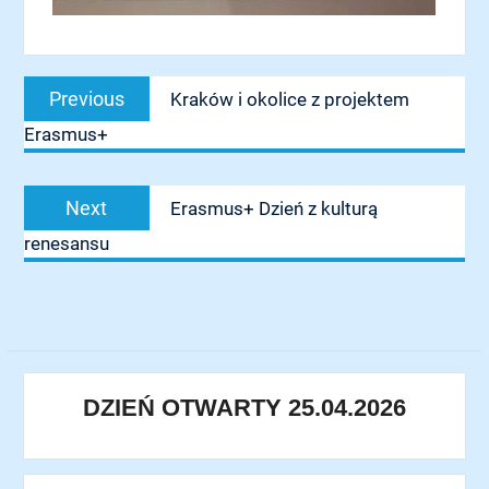
Nawigacja
Previous
Previous
Kraków i okolice z projektem
wpisu
post:
Erasmus+
Next
Next
Erasmus+ Dzień z kulturą
post:
renesansu
DZIEŃ OTWARTY 25.04.2026