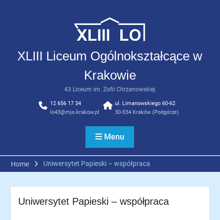
Skip
to
content
XLIII Liceum Ogólnokształcące w
Krakowie
43 Liceum im. Zofii Chrzanowskiej
12 656 17 34
ul. Limanowskiego 60-62
lo43@mjo.krakow.pl
30-534 Kraków (Podgórze)
Menu
Uniwersytet Papieski – współpraca
Home
Uniwersytet Papieski – współpraca