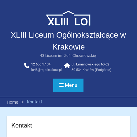
Skip
to
content
XLIII Liceum Ogólnokształcące w
Krakowie
43 Liceum im. Zofii Chrzanowskiej
12 656 17 34
ul. Limanowskiego 60-62
lo43@mjo.krakow.pl
30-534 Kraków (Podgórze)
Menu
Kontakt
Home
Kontakt