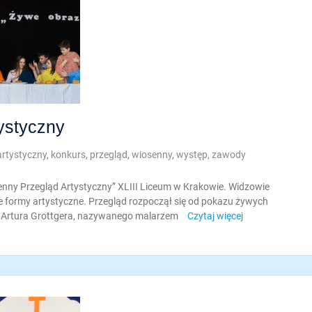
ystyczny
artystyczny
,
konkurs
,
przegląd
,
wiosenny
,
występ
,
zawody
enny Przegląd Artystyczny” XLIII Liceum w Krakowie. Widzowie
ne formy artystyczne. Przegląd rozpoczął się od pokazu żywych
i” Artura Grottgera, nazywanego malarzem
Czytaj więcej