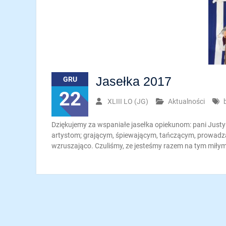
Jasełka 2017
GRU
22
XLIII LO (JG)
Aktualności
Dziękujemy za wspaniałe jasełka opiekunom: pani Justy
artystom; grającym, śpiewającym, tańczącym, prowadzą
wzruszająco. Czuliśmy, ze jesteśmy razem na tym miły