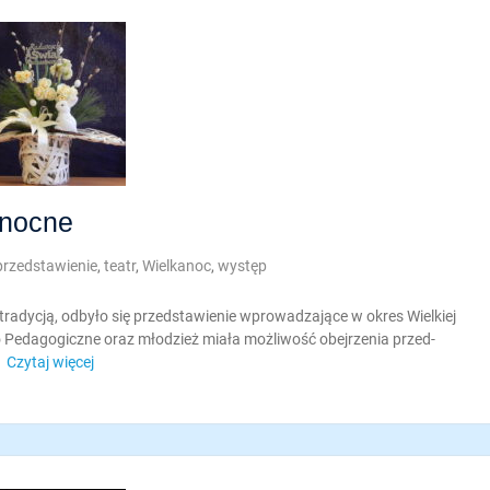
anocne
przedstawienie
,
teatr
,
Wielkanoc
,
występ
ą tradycją, odbyło się przedstawienie wprowadzające w okres Wielkiej
no Pedagogiczne oraz młodzież miała możliwość obejrzenia przed-
Czytaj więcej