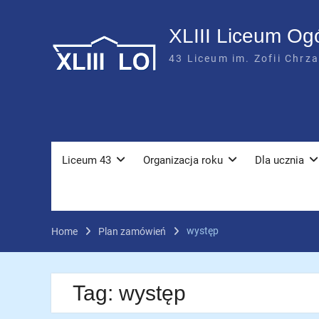
Skip
to
XLIII Liceum Og
content
43 Liceum im. Zofii Chrz
Liceum 43
Organizacja roku
Dla ucznia
występ
Home
Plan zamówień
Tag:
występ