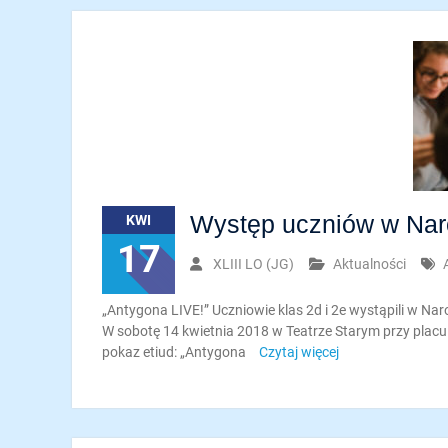
Występ uczniów w Nar
KWI
17
XLIII LO (JG)
Aktualności
„Antygona LIVE!” Uczniowie klas 2d i 2e wystąpili w N
W sobotę 14 kwietnia 2018 w Teatrze Starym przy placu 
pokaz etiud: „Antygona
Czytaj więcej