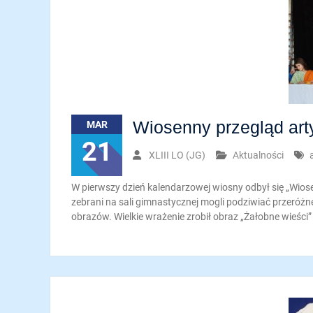
Wiosenny przegląd art
MAR
21
XLIII LO (JG)
Aktualności
W pierwszy dzień kalendarzowej wiosny odbył się „Wios
zebrani na sali gimnastycznej mogli podziwiać przeróż
obrazów. Wielkie wrażenie zrobił obraz „Żałobne wieśc