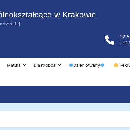
ólnokształcące w Krakowie
anowskiej
12 6
lo43@
Matura
Dla rodzica
Dzień otwarty
Rekru