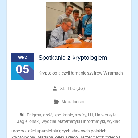
Spotkanie z kryptologiem
WRZ
05
Kryptologia czyli łamanie szyfrów W ramach
XLIII LO (JG)
Aktualności
Enigma
,
gość
,
spotkanie
,
szyfry
,
UJ
,
Uniwersytet
Jagielloński
,
Wydział Matematyki i Informatyki
,
wykład
uroczystości upamiętniających sławnych polskich
kryptologów: Mariana Rejewskiego, Jerzego Różyckiego i