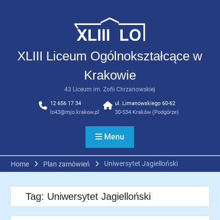
Skip
to
content
XLIII Liceum Ogólnokształcące w
Krakowie
43 Liceum im. Zofii Chrzanowskiej
12 656 17 34
ul. Limanowskiego 60-62
lo43@mjo.krakow.pl
30-534 Kraków (Podgórze)
Menu
Uniwersytet Jagielloński
Home
Plan zamówień
Tag:
Uniwersytet Jagielloński