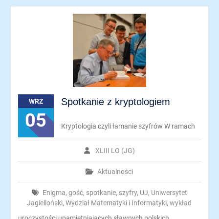
Spotkanie z kryptologiem
WRZ
05
Kryptologia czyli łamanie szyfrów W ramach
XLIII LO (JG)
Aktualności
Enigma
,
gość
,
spotkanie
,
szyfry
,
UJ
,
Uniwersytet
Jagielloński
,
Wydział Matematyki i Informatyki
,
wykład
uroczystości upamiętniających sławnych polskich