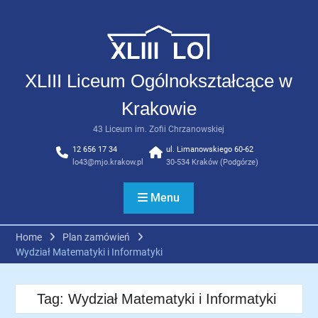
Skip
to
content
XLIII Liceum Ogólnokształcące w
Krakowie
43 Liceum im. Zofii Chrzanowskiej
12 656 17 34
ul. Limanowskiego 60-62
lo43@mjo.krakow.pl
30-534 Kraków (Podgórze)
Menu
Home
Plan zamówień
Wydział Matematyki i Informatyki
Tag:
Wydział Matematyki i Informatyki