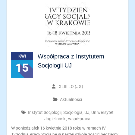
Współpraca z Instytutem
KWI
15
Socjologii UJ
XLIII LO (JG)
Aktualności
Instytut Socjologii
,
Socjologia
,
UJ
,
Uniwersytet
Jagielloński
,
współpraca
W poniedziałek 16 kwietnia 2018 roku w ramach IV
Tygodnia Pracy Socjalne w naszej szkole gościć będziemy