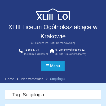
Skip
to
content
XLIII Liceum Ogólnokształcące w
Krakowie
43 Liceum im. Zofii Chrzanowskiej
12 656 17 34
ul. Limanowskiego 60-62
lo43@mjo.krakow.pl
30-534 Kraków (Podgórze)
Menu
Socjologia
Home
Plan zamówień
Tag:
Socjologia