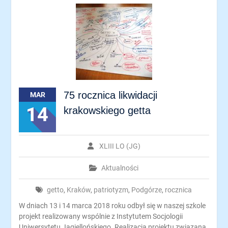
75 rocznica likwidacji
MAR
14
krakowskiego getta
XLIII LO (JG)
Aktualności
getto
,
Kraków
,
patriotyzm
,
Podgórze
,
rocznica
W dniach 13 i 14 marca 2018 roku odbył się w naszej szkole
projekt realizowany wspólnie z Instytutem Socjologii
Uniwersytetu Jagiellońskiego. Realizacja projektu związana