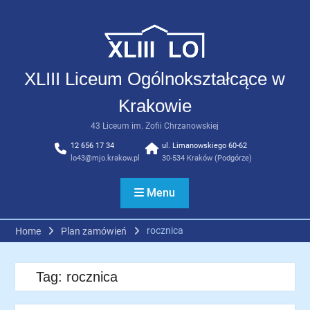
Skip
to
content
XLIII Liceum Ogólnokształcące w
Krakowie
43 Liceum im. Zofii Chrzanowskiej
12 656 17 34
ul. Limanowskiego 60-62
lo43@mjo.krakow.pl
30-534 Kraków (Podgórze)
Menu
rocznica
Home
Plan zamówień
Tag:
rocznica