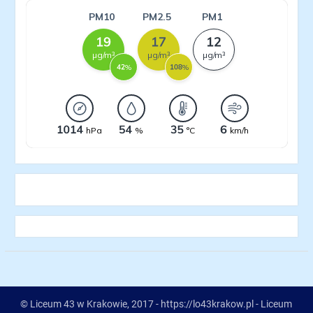
© Liceum 43 w Krakowie, 2017 - https://lo43krakow.pl - Liceum