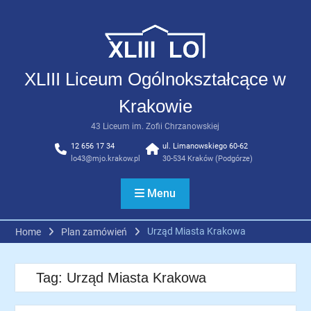
Skip
to
content
XLIII Liceum Ogólnokształcące w
Krakowie
43 Liceum im. Zofii Chrzanowskiej
12 656 17 34
ul. Limanowskiego 60-62
lo43@mjo.krakow.pl
30-534 Kraków (Podgórze)
Menu
Urząd Miasta Krakowa
Home
Plan zamówień
Tag:
Urząd Miasta Krakowa