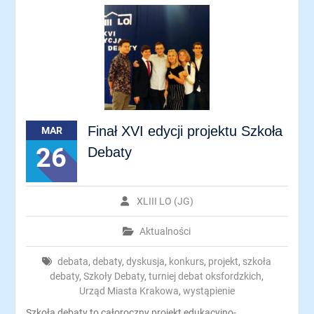
Finał XVI edycji projektu Szkoła
MAR
26
Debaty
XLIII LO (JG)
Aktualności
debata
,
debaty
,
dyskusja
,
konkurs
,
projekt
,
szkoła
debaty
,
Szkoły Debaty
,
turniej debat oksfordzkich
,
Urząd Miasta Krakowa
,
wystąpienie
Szkoła debaty to całoroczny projekt edukacyjno-