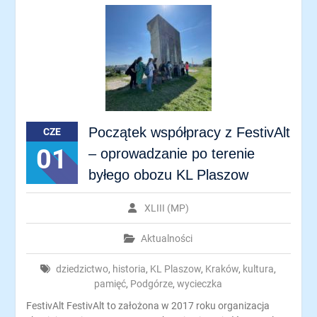
Początek współpracy z FestivAlt
CZE
01
– oprowadzanie po terenie
byłego obozu KL Plaszow
XLIII (MP)
Aktualności
dziedzictwo
,
historia
,
KL Plaszow
,
Kraków
,
kultura
,
pamięć
,
Podgórze
,
wycieczka
FestivAlt FestivAlt to założona w 2017 roku organizacja