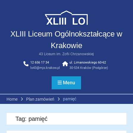
Skip
to
content
XLIII Liceum Ogólnokształcące w
Krakowie
43 Liceum im. Zofii Chrzanowskiej
12 656 17 34
ul. Limanowskiego 60-62
lo43@mjo.krakow.pl
30-534 Kraków (Podgórze)
Menu
pamięć
Home
Plan zamówień
Tag:
pamięć