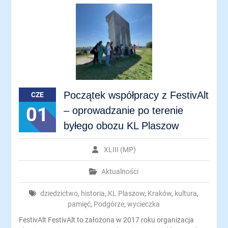
Początek współpracy z FestivAlt
CZE
01
– oprowadzanie po terenie
byłego obozu KL Plaszow
XLIII (MP)
Aktualności
dziedzictwo
,
historia
,
KL Plaszow
,
Kraków
,
kultura
,
pamięć
,
Podgórze
,
wycieczka
FestivAlt FestivAlt to założona w 2017 roku organizacja