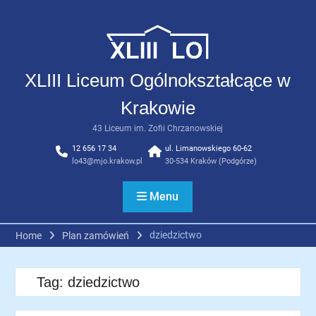
Skip
to
content
XLIII Liceum Ogólnokształcące w
Krakowie
43 Liceum im. Zofii Chrzanowskiej
12 656 17 34
ul. Limanowskiego 60-62
lo43@mjo.krakow.pl
30-534 Kraków (Podgórze)
Menu
dziedzictwo
Home
Plan zamówień
Tag:
dziedzictwo