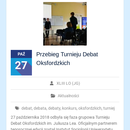
Przebieg Turnieju Debat
PAŹ
27
Oksfordzkich
XLIII LO (JG)
Aktualności
debat
,
debata
,
debaty
,
konkurs
,
oksfordzkich
,
turniej
27 października 2018 odbyła się faza grupowa Turnieju
Debat Oksfordzkich im. Juliusza Lea. Oficjalnym partnerem
tegorocznej edycji został Instytut Socjologii Uniwersytetu