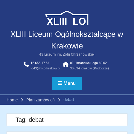
Skip
to
content
XLIII Liceum Ogólnokształcące w
Krakowie
43 Liceum im. Zofii Chrzanowskiej
12 656 17 34
ul. Limanowskiego 60-62
lo43@mjo.krakow.pl
30-534 Kraków (Podgórze)
Menu
debat
Home
Plan zamówień
Tag:
debat