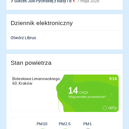
Sukces Julii Pycińskiej z klasy I B
7 maja 2026
Dziennik elektroniczny
Otwórz Librus
Stan powietrza