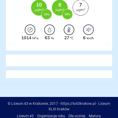
© Liceum 43 w Krakowie, 2017 - https://lo43krakow.pl - Liceum
XLIII Kraków
Liceum 43
Organizacja roku
Dla ucznia
Matura