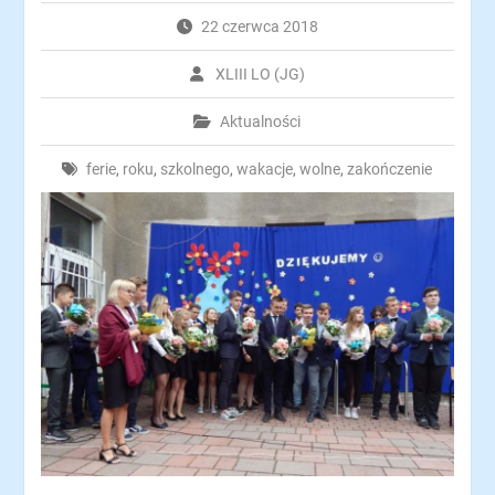
22 czerwca 2018
XLIII LO (JG)
Aktualności
ferie
,
roku
,
szkolnego
,
wakacje
,
wolne
,
zakończenie