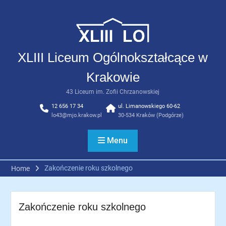
Skip
to
content
XLIII Liceum Ogólnokształcące w
Krakowie
43 Liceum im. Zofii Chrzanowskiej
12 656 17 34
ul. Limanowskiego 60-62
lo43@mjo.krakow.pl
30-534 Kraków (Podgórze)
Menu
Zakończenie roku szkolnego
Home
Zakończenie roku szkolnego