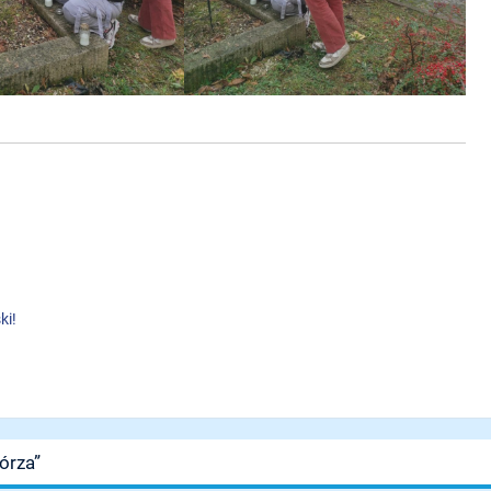
ki!
órza”