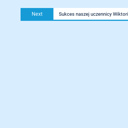
Next
Next
Sukces naszej uczennicy Wiktor
post: