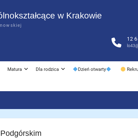
ólnokształcące w Krakowie
anowskiej
12 6
lo43@
Matura
Dla rodzica
Dzień otwarty
Rekru
 Podgórskim