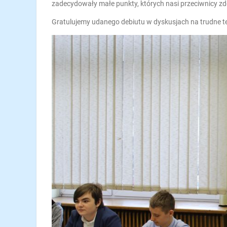
zadecydowały małe punkty, których nasi przeciwnicy zdo
Gratulujemy udanego debiutu w dyskusjach na trudne te