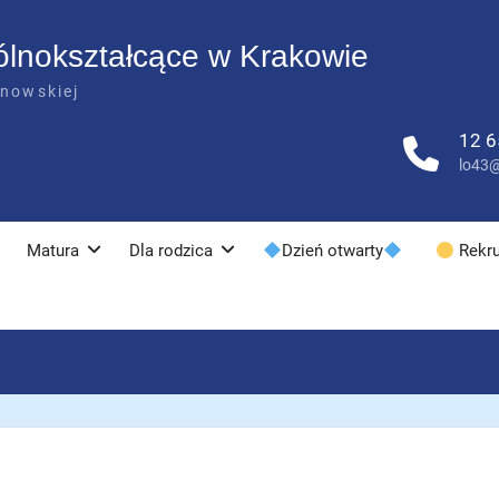
ólnokształcące w Krakowie
anowskiej
12 6
lo43@
Matura
Dla rodzica
Dzień otwarty
Rekru