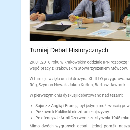
Turniej Debat Historycznych
29.01.2018 roku w krakowskim oddziale IPN rozpoczął s
współpracy z Krakowskim Stowarzyszeniem Mówców.
W turnieju wzięła udział drużyna XLIII LO przygotowana
Róg, Szymon Nowak, Jakub Kołton, Bartosz Jaworski.
W pierwszym dniu dyskusji debatowano nad tezami:
Sojusz z Anglią i Francją był jedyną możliwością pow
Pułkownik Kukliński nie zdradził ojczyzny.
Po ofensywie Armii Czerwonej ze stycznia 1945 roku p
Mimo dwóch wygranych debat i jednej porażki nasza