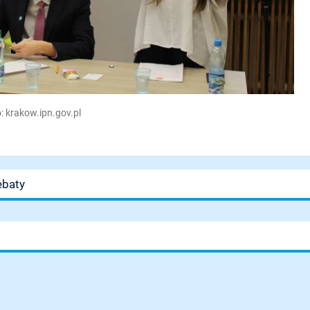
: krakow.ipn.gov.pl
ebaty