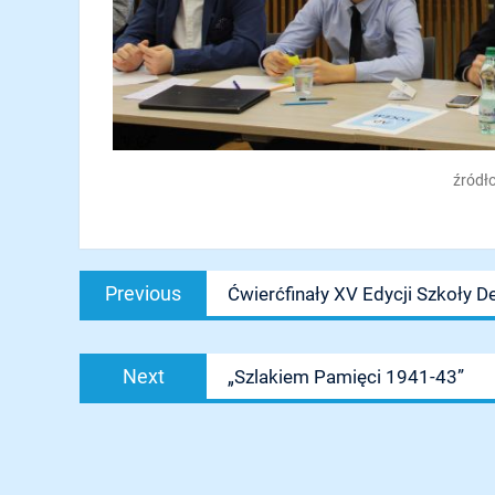
źródło
Nawigacja
Previous
Previous
Ćwierćfinały XV Edycji Szkoły D
wpisu
post:
Next
Next
„Szlakiem Pamięci 1941-43”
post: