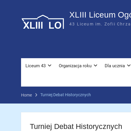
Skip
to
XLIII Liceum Og
content
43 Liceum im. Zofii Chrz
Liceum 43
Organizacja roku
Dla ucznia
Turniej Debat Historycznych
Home
Turniej Debat Historycznych