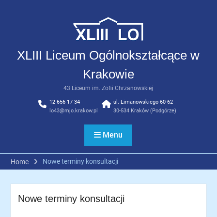
Skip
to
content
XLIII Liceum Ogólnokształcące w
Krakowie
43 Liceum im. Zofii Chrzanowskiej
12 656 17 34
ul. Limanowskiego 60-62
lo43@mjo.krakow.pl
30-534 Kraków (Podgórze)
Menu
Nowe terminy konsultacji
Home
Nowe terminy konsultacji