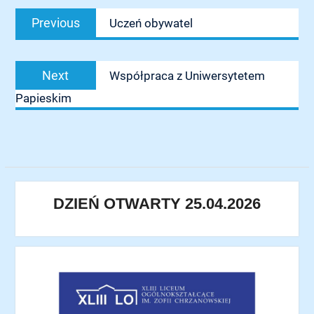
Nawigacja
Previous
Previous
Uczeń obywatel
wpisu
post:
Next
Next
Współpraca z Uniwersytetem
post:
Papieskim
DZIEŃ OTWARTY 25.04.2026