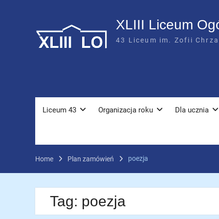
Skip
to
XLIII Liceum Og
content
43 Liceum im. Zofii Chrz
Liceum 43
Organizacja roku
Dla ucznia
poezja
Home
Plan zamówień
Tag:
poezja