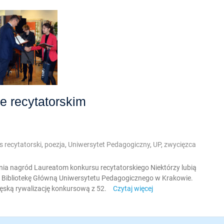
e recytatorskim
s recytatorski
,
poezja
,
Uniwersytet Pedagogiczny
,
UP
,
zwycięzca
enia nagród Laureatom konkursu recytatorskiego Niektórzy lubią
j i Bibliotekę Główną Uniwersytetu Pedagogicznego w Krakowie.
ęską rywalizację konkursową z 52.
Czytaj więcej