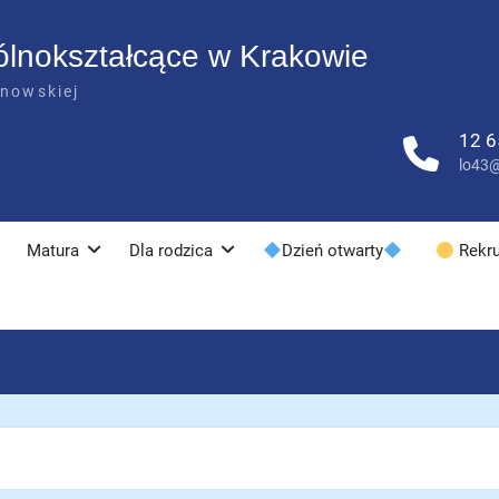
ólnokształcące w Krakowie
anowskiej
12 6
lo43@
Matura
Dla rodzica
Dzień otwarty
Rekru