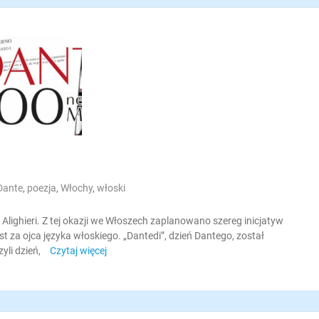
Dante
,
poezja
,
Włochy
,
włoski
lighieri. Z tej okazji we Włoszech zaplanowano szereg inicjatyw
za ojca języka włoskiego. „Dantedi”, dzień Dantego, został
yli dzień,
Czytaj więcej