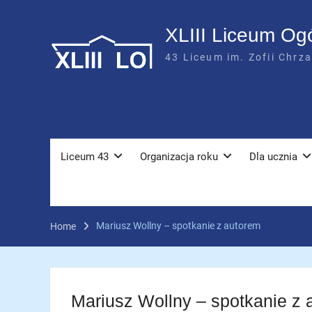
Skip
to
XLIII Liceum Og
content
43 Liceum im. Zofii Chrz
Liceum 43
Organizacja roku
Dla ucznia
Mariusz Wollny – spotkanie z autorem
Home
Mariusz Wollny – spotkanie z 