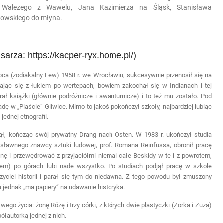
a Walezego z Wawelu, Jana Kazimierza na Śląsk, Stanisława
atowskiego do młyna.
sarza: https://kacper-ryx.home.pl/)
ipca (zodiakalny Lew) 1958 r. we Wrocławiu, sukcesywnie przenosił się na
ając się z łukiem po wertepach, bowiem zakochał się w Indianach i tej
ł książki (głównie podróżnicze i awanturnicze) i to też mu zostało. Pod
 w „Piaście” Gliwice. Mimo to jakoś pokończył szkoły, najbardziej lubiąc
jednej etnografii.
nął, kończąc swój prywatny Drang nach Osten. W 1983 r. ukończył studia
 sławnego znawcy sztuki ludowej, prof. Romana Reinfussa, obronił pracę
inę i przewędrować z przyjaciółmi niemal całe Beskidy w te i z powrotem,
em) po górach lubi nade wszystko. Po studiach podjął pracę w szkole
iel historii i parał się tym do niedawna. Z tego powodu był zmuszony
 jednak „ma papiery” na udawanie historyka.
go życia: żonę Różę i trzy córki, z których dwie plastyczki (Zorka i Zuza)
półautorką jednej z nich.