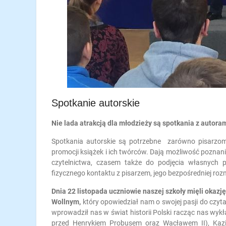
Spotkanie autorskie
Nie lada atrakcją dla młodzieży są spotkania z autoram
Spotkania autorskie są potrzebne zarówno pisarzom ja
promocji książek i ich twórców. Dają możliwość poznania 
czytelnictwa, czasem także do podjęcia własnych pró
fizycznego kontaktu z pisarzem, jego bezpośredniej roz
Dnia 22 listopada uczniowie naszej szkoły mięli okaz
Wollnym,
który opowiedział nam o swojej pasji do czyta
wprowadził nas w świat historii Polski racząc nas wyk
przed Henrykiem Probusem oraz Wacławem II), Kazi