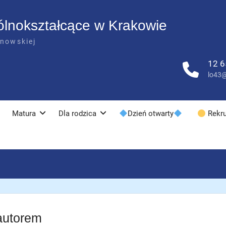
ólnokształcące w Krakowie
anowskiej
12 6
lo43@
Matura
Dla rodzica
Dzień otwarty
Rekru
autorem