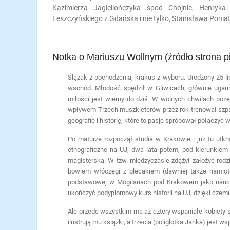
Kazimierza Jagiellończyka spod Chojnic, Henryk
Leszczyńskiego z Gdańska i nie tylko, Stanisława Poni
Notka o Mariuszu Wollnym (źródło strona pi
Ślązak z pochodzenia, krakus z wyboru. Urodzony 25 l
wschód. Młodość spędził w Gliwicach, głównie ugani
miłości jest wierny do dziś.
W wolnych chwilach pożera
wpływem Trzech muszkieterów przez rok trenował szpadę
geografię i historię, które to pasje spróbował połączyć w 
Po maturze rozpoczął studia w Krakowie i już tu utk
etnograficzne na UJ, dwa lata potem, pod kierunkiem
magisterską.
W tzw. międzyczasie zdążył założyć rodz
bowiem włóczęgi z plecakiem (dawniej także namiot
podstawowej w Mogilanach pod Krakowem jako nauczyc
ukończyć podyplomowy kurs historii na UJ, dzięki czemu
Ale przede wszystkim ma aż cztery wspaniałe kobiety swe
ilustrują mu książki,
a trzecia (poliglotka Janka) jest ws