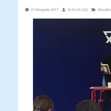
22 listopada 2017
XLIII LO (JG)
Aktualno