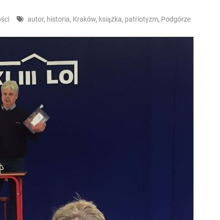
ści
autor
,
historia
,
Kraków
,
książka
,
patriotyzm
,
Podgórze