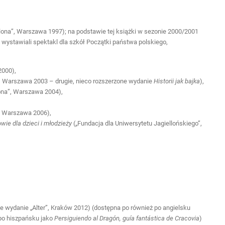
lona”, Warszawa 1997); na podstawie tej książki w sezonie 2000/2001
 wystawiali spektakl dla szkół Początki państwa polskiego,
2000),
”, Warszawa 2003 – drugie, nieco rozszerzone wydanie
Historii jak bajka
),
lona”, Warszawa 2004),
, Warszawa 2006),
ie dla dzieci i młodzieży
(„Fundacja dla Uniwersytetu Jagiellońskiego”,
e wydanie „Alter”, Kraków 2012) (dostępna po również po angielsku
po hiszpańsku jako
Persiguiendo al Dragón, guía fantástica de Cracovia
)