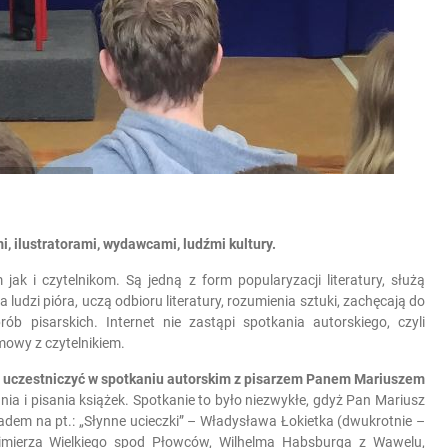
i, ilustratorami, wydawcami, ludźmi kultury.
k i czytelnikom. Są jedną z form popularyzacji literatury, służą
ludzi pióra, uczą odbioru literatury, rozumienia sztuki, zachęcają do
b pisarskich. Internet nie zastąpi spotkania autorskiego, czyli
mowy z czytelnikiem.
ję uczestniczyć w spotkaniu autorskim z pisarzem Panem Mariuszem
nia i pisania książek. Spotkanie to było niezwykłe, gdyż Pan Mariusz
ładem na pt.: „Słynne ucieczki” – Władysława Łokietka (dwukrotnie –
mierza Wielkiego spod Płowców, Wilhelma Habsburga z Wawelu,