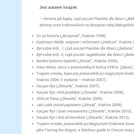
Jest autorem książek:
–
Historia jak bajka, czyli poczet Piastów dla dzieci
(„Bel
aktorzy scen krakowskich na obszarze całej Małopolski
Co za historia
(„Aksjomat”, Kraków 1998),
Kazimierz Wielki, wizjoner i reformator
(„Helicon”, Kraków 
Był sobie król… I, czyli poczet Piastów dla dzieci
(„Bellona
Był sobie król…II, czyli poczet Jagiellonów dla dzieci
(„Bel
Bardzo bzdurne bajdurki
(„Skrzat”, Kraków 2005),
Krew Inków, rzecz o awanturnikach końca XVIII w.
(„Muza”
T
ropem smoka, bajeczny przewodnik po magicznym Krakow
Kraków 2006; II wydanie – Kraków 2007),
Kacper Ryx
(„Otwarte”, Kraków 2007),
Kacper Ryx i król przeklęty
(„Otwarte”, Kraków 2008),
Oblicze Pana
(„Otwarte”, Kraków 2009),
Jak Lolek został papieżem
(„Skrzat”, Kraków 2009),
Kacper Ryx i tyran nienawistny
(„Otwarte”, Kraków 2010),
Kacper Ryx i król alchemików
(„Otwarte”, Kraków 2012),
Tropem smoka, przewodnik po Magicznym Krakowie
(now
jako
Tracing the dragon, a fabulous guide to Cracow
oraz 