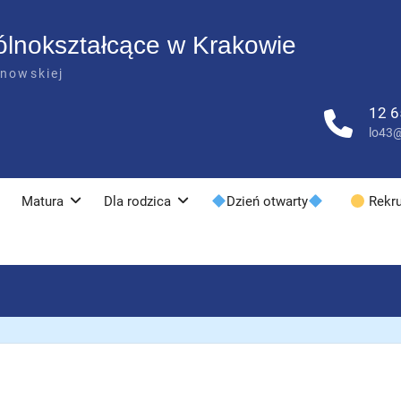
ólnokształcące w Krakowie
anowskiej
12 6
lo43@
Matura
Dla rodzica
Dzień otwarty
Rekru