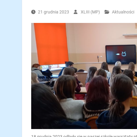
21 grudnia 2023
XLIII (MP)
Aktualności
18 grudnia 2023 odbyły się w naszej szkole warsztaty p