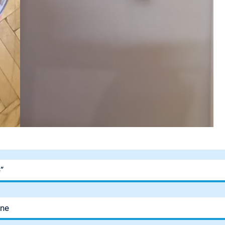
”
zne