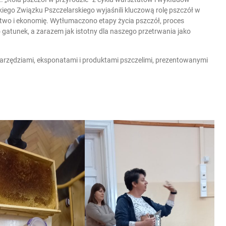
iego Związku Pszczelarskiego wyjaśnili kluczową rolę pszczół w
ctwo i ekonomię. Wytłumaczono etapy życia pszczół, proces
gatunek, a zarazem jak istotny dla naszego przetrwania jako
narzędziami, eksponatami i produktami pszczelimi, prezentowanymi