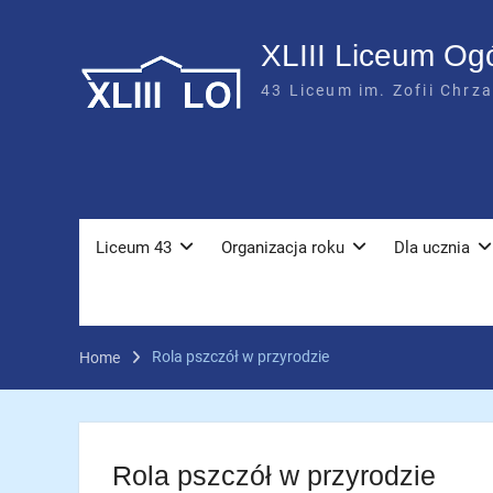
Skip
to
XLIII Liceum Og
content
43 Liceum im. Zofii Chrz
Liceum 43
Organizacja roku
Dla ucznia
Rola pszczół w przyrodzie
Home
Rola pszczół w przyrodzie