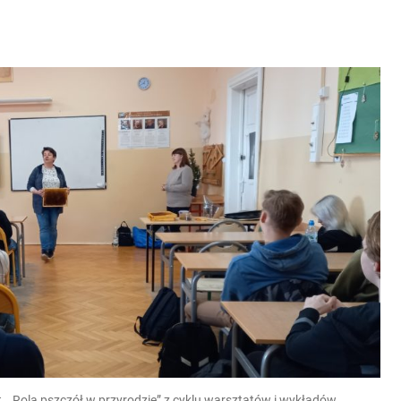
t. „Rola pszczół w przyrodzie” z cyklu warsztatów i wykładów