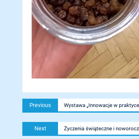
Nawigacja
Previous
Previous
Wystawa „Innowacje w praktyce
wpisu
post:
Next
Next
Życzenia świąteczne i noworoc
post: