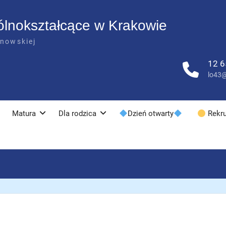
ólnokształcące w Krakowie
anowskiej
12 6
lo43@
Matura
Dla rodzica
Dzień otwarty
Rekru