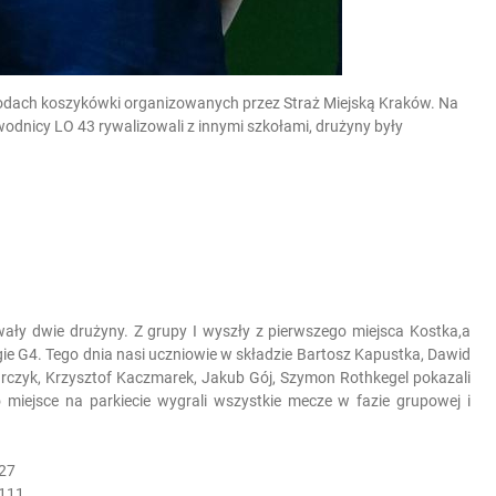
wodach koszykówki organizowanych przez Straż Miejską Kraków. Na
nicy LO 43 rywalizowali z innymi szkołami, drużyny były
ały dwie drużyny. Z grupy I wyszły z pierwszego miejsca Kostka,a
gie G4. Tego dnia nasi uczniowie w składzie Bartosz Kapustka, Dawid
usarczyk, Krzysztof Kaczmarek, Jakub Gój, Szymon Rothkegel pokazali
 miejsce na parkiecie wygrali wszystkie mecze w fazie grupowej i
27
 111