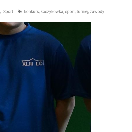
,
Sport
konkurs
,
koszykówka
,
sport
,
turniej
,
zawody