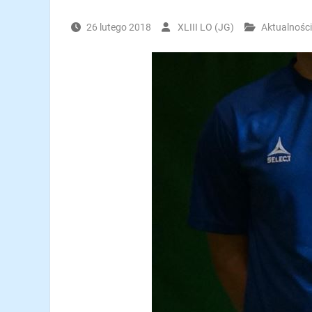
26 lutego 2018
XLIII LO (JG)
Aktualności