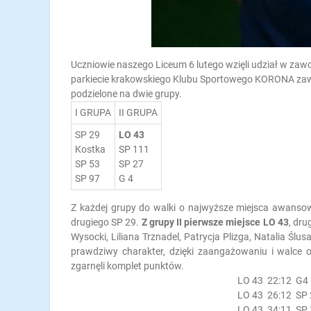
Uczniowie naszego Liceum 6 lutego wzięli udział w za
parkiecie krakowskiego Klubu Sportowego KORONA zawod
podzielone na dwie grupy.
I GRUPA
II GRUPA
SP 29
LO 43
Kostka
SP 111
SP 53
SP 27
SP 97
G 4
Z każdej grupy do walki o najwyższe miejsca awansow
drugiego SP 29.
Z grupy II pierwsze miejsce LO 43
, dru
Wysocki, Liliana Trznadel, Patrycja Plizga, Natalia Śl
prawdziwy charakter, dzięki zaangażowaniu i walce o
zgarnęli komplet punktów.
LO 43 22:12 G4
LO 43 26:12 SP 
LO 43 34:11 SP