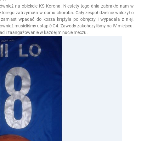
 również na obiekcie KS Korona. Niestety tego dnia zabrakło nam w
tórego zatrzymała w domu choroba. Cały zespół dzielnie walczył o
a zamiast wpadać do kosza krążyła po obręczy i wypadała z niej.
e również musieliśmy ustąpić G4. Zawody zakończyliśmy na IV miejscu.
ad i zaangażowanie w każdej minucie meczu.