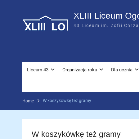
Skip
to
XLIII Liceum Og
content
43 Liceum im. Zofii Chrz
Liceum 43
Organizacja roku
Dla ucznia
W koszykówkę też gramy
Home
W koszykówkę też gramy