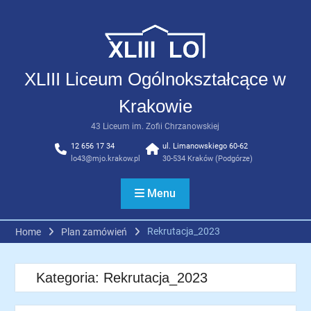
Skip
to
content
XLIII Liceum Ogólnokształcące w
Krakowie
43 Liceum im. Zofii Chrzanowskiej
12 656 17 34
ul. Limanowskiego 60-62
lo43@mjo.krakow.pl
30-534 Kraków (Podgórze)
Menu
Rekrutacja_2023
Home
Plan zamówień
Kategoria:
Rekrutacja_2023