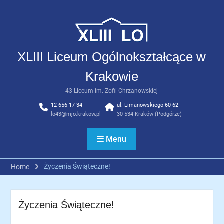
Skip
to
content
XLIII Liceum Ogólnokształcące w
Krakowie
43 Liceum im. Zofii Chrzanowskiej
12 656 17 34
ul. Limanowskiego 60-62
lo43@mjo.krakow.pl
30-534 Kraków (Podgórze)
Menu
Życzenia Świąteczne!
Home
Życzenia Świąteczne!