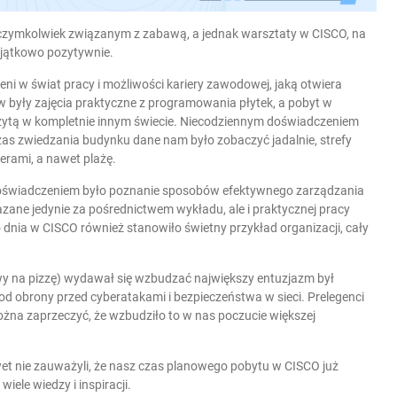
 z czymkolwiek związanym z zabawą, a jednak warsztaty w CISCO, na
yjątkowo pozytywnie.
i w świat pracy i możliwości kariery zawodowej, jaką otwiera
 były zajęcia praktyczne z programowania płytek, a pobyt w
zytą w kompletnie innym świecie. Niecodziennym doświadczeniem
zas zwiedzania budynku dane nam było zobaczyć jadalnie, strefy
erami, a nawet plażę.
ym doświadczeniem było poznanie sposobów efektywnego zarządzania
azane jedynie za pośrednictwem wykładu, ale i praktycznej pracy
nia w CISCO również stanowiło świetny przykład organizacji, cały
wy na pizzę) wydawał się wzbudzać największy entuzjazm był
 od obrony przed cyberatakami i bezpieczeństwa w sieci. Prelegenci
ożna zaprzeczyć, że wzbudziło to w nas poczucie większej
et nie zauważyli, że nasz czas planowego pobytu w CISCO już
iele wiedzy i inspiracji.