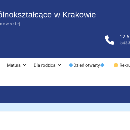
ólnokształcące w Krakowie
anowskiej
12 6
lo43@
Matura
Dla rodzica
Dzień otwarty
Rekru