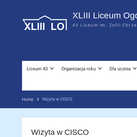
Skip
to
XLIII Liceum Og
content
43 Liceum im. Zofii Chrz
Liceum 43
Organizacja roku
Dla ucznia
Wizyta w CISCO
Home
Wizyta w CISCO