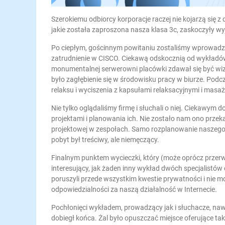
Szerokiemu odbiorcy korporacje raczej nie kojarzą się
jakie została zaproszona nasza klasa 3c, zaskoczyły w
Po ciepłym, gościnnym powitaniu zostaliśmy wprowadzen
zatrudnienie w CISCO. Ciekawą odskocznią od wykładów
monumentalnej serwerowni placówki zdawał się być wi
było zagłębienie się w środowisku pracy w biurze. Podc
relaksu i wyciszenia z kapsułami relaksacyjnymi i masaż
Nie tylko oglądaliśmy firmę i słuchali o niej. Ciekaw
projektami i planowania ich. Nie zostało nam ono przek
projektowej w zespołach. Samo rozplanowanie naszego d
pobyt był treściwy, ale niemęczący.
Finalnym punktem wycieczki, który (może oprócz przer
interesujący, jak żaden inny wykład dwóch specjalistów
poruszyli przede wszystkim kwestie prywatności i nie m
odpowiedzialności za naszą działalność w Internecie.
Pochłonięci wykładem, prowadzący jak i słuchacze, naw
dobiegł końca. Żal było opuszczać miejsce oferujące tak w