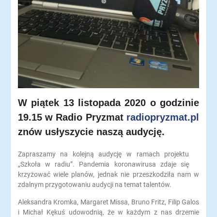
W piątek 13 listopada 2020 o godzinie
19.15 w Radio Pryzmat
radiopryzmat.pl
znów usłyszycie naszą audycję.
Zapraszamy na kolejną audycję w ramach projektu
„Szkoła w radiu”. Pandemia koronawirusa zdaje się
krzyżować wiele planów, jednak nie przeszkodziła nam w
zdalnym przygotowaniu audycji na temat talentów.
Aleksandra Kromka, Margaret Missa, Bruno Fritz, Filip Galos
i Michał Kękuś udowodnią, że w każdym z nas drzemie