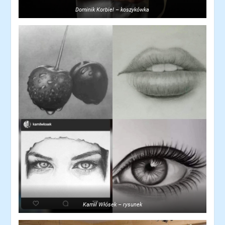
Dominik Korbiel – koszykówka
Kamil Włósek – rysunek