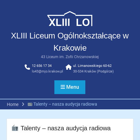
Skip
to
content
XLIII Liceum Ogólnokształcące w
Krakowie
43 Liceum im. Zofii Chrzanowskiej
12 656 17 34
ul. Limanowskiego 60-62
lo43@mjo.krakow.pl
30-534 Kraków (Podgórze)
Menu
Talenty – nasza audycja radiowa
Home
Talenty – nasza audycja radiowa