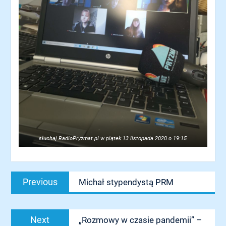
słuchaj
RadioPryzmat.pl
w piątek 13 listopada 2020 o 19:15
Nawigacja
Previous
Previous
Michał stypendystą PRM
wpisu
post:
Next
Next
„Rozmowy w czasie pandemii” –
post: