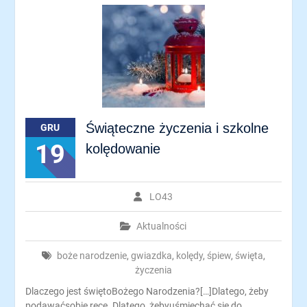
Świąteczne życzenia i szkolne
GRU
19
kolędowanie
LO43
Aktualności
boże narodzenie
,
gwiazdka
,
kolędy
,
śpiew
,
święta
,
życzenia
Dlaczego jest świętoBożego Narodzenia?[…]Dlatego, żeby
podawaćsobie ręce. Dlatego, żebyuśmiechać się do