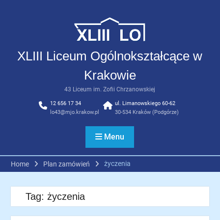
Skip
to
content
XLIII Liceum Ogólnokształcące w
Krakowie
43 Liceum im. Zofii Chrzanowskiej
12 656 17 34
ul. Limanowskiego 60-62
lo43@mjo.krakow.pl
30-534 Kraków (Podgórze)
Menu
życzenia
Home
Plan zamówień
Tag:
życzenia