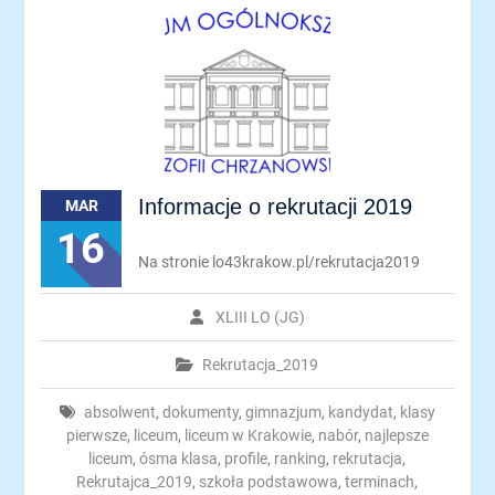
Informacje o rekrutacji 2019
MAR
16
Na stronie lo43krakow.pl/rekrutacja2019
XLIII LO (JG)
Rekrutacja_2019
absolwent
,
dokumenty
,
gimnazjum
,
kandydat
,
klasy
pierwsze
,
liceum
,
liceum w Krakowie
,
nabór
,
najlepsze
liceum
,
ósma klasa
,
profile
,
ranking
,
rekrutacja
,
Rekrutajca_2019
,
szkoła podstawowa
,
terminach
,