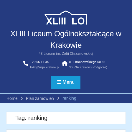
Skip
to
content
XLIII Liceum Ogólnokształcące w
Krakowie
43 Liceum im. Zofii Chrzanowskiej
12 656 17 34
ul. Limanowskiego 60-62
lo43@mjo.krakow.pl
30-534 Kraków (Podgórze)
Menu
ranking
Home
Plan zamówień
Tag:
ranking