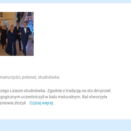
maturzyści
,
polonez
,
studniówka
aszego Liceum studniówka. Zgodnie z tradycją na sto dni przed
agogicznym uczestniczyli w balu maturalnym. Bal otworzyła
niowie złożyli
Czytaj więcej