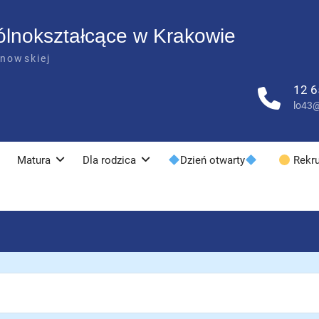
ólnokształcące w Krakowie
anowskiej
12 6
lo43@
Matura
Dla rodzica
Dzień otwarty
Rekru