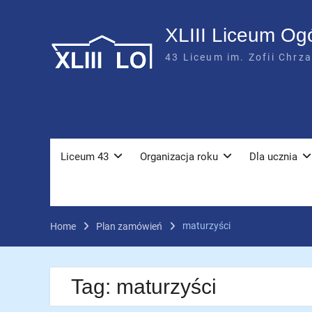
Skip
to
XLIII Liceum Og
content
43 Liceum im. Zofii Chrz
Liceum 43
Organizacja roku
Dla ucznia
maturzyści
Home
Plan zamówień
Tag:
maturzyści