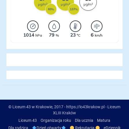
© Liceum 43 w Krakowie, 2017 - https://lo43krakow.pl - Liceum
XLIII Kraków
Liceum 43
Organizacja roku
Dla ucznia
Matura
Dla rodzica
Dzień otwarty
Rekrutacja
eDziennik