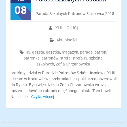
08
Parada Szkolnych Patronów 8 czerwca 2018
XLIII LO (JG)
Aktualności
43
,
gazeta
,
gazetka
,
magazyn
,
parada
,
patron
,
patronka
,
patronów
,
strefa
,
strefa43
,
szkolna
,
szkolnych
,
Zofia Chrzanowska
braliśmy udział w Paradzie Patronów Szkół. Uczniowie XLIII
Liceum w Krakowie w przebraniach z epoki przemaszerowali
do Rynku. Była więc dzielna Zofia Chrzanowska wraz z
mężem – dowódcą obrony oblężonego miasta Trembowli.
Na scenie
Czytaj więcej