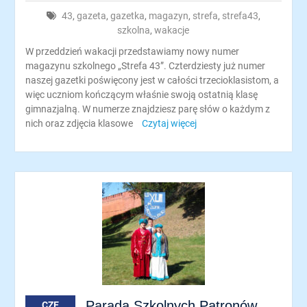
43
,
gazeta
,
gazetka
,
magazyn
,
strefa
,
strefa43
,
szkolna
,
wakacje
W przeddzień wakacji przedstawiamy nowy numer
magazynu szkolnego „Strefa 43”. Czterdziesty już numer
naszej gazetki poświęcony jest w całości trzecioklasistom, a
więc uczniom kończącym właśnie swoją ostatnią klasę
gimnazjalną. W numerze znajdziesz parę słów o każdym z
nich oraz zdjęcia klasowe
Czytaj więcej
Parada Szkolnych Patronów
CZE