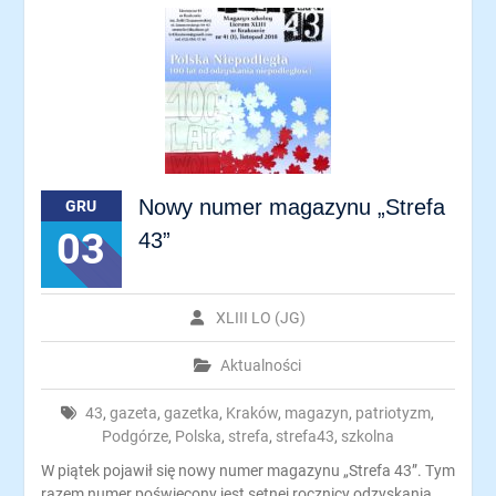
Nowy numer magazynu „Strefa
GRU
03
43”
XLIII LO (JG)
Aktualności
43
,
gazeta
,
gazetka
,
Kraków
,
magazyn
,
patriotyzm
,
Podgórze
,
Polska
,
strefa
,
strefa43
,
szkolna
W piątek pojawił się nowy numer magazynu „Strefa 43”. Tym
razem numer poświęcony jest setnej rocznicy odzyskania