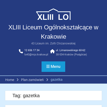
Skip
to
content
XLIII Liceum Ogólnokształcące w
Krakowie
43 Liceum im. Zofii Chrzanowskiej
12 656 17 34
ul. Limanowskiego 60-62
lo43@mjo.krakow.pl
30-534 Kraków (Podgórze)
Menu
gazetka
Home
Plan zamówień
Tag:
gazetka