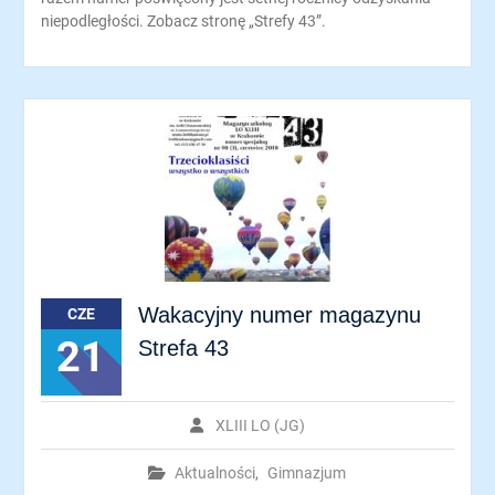
niepodległości. Zobacz stronę „Strefy 43”.
Wakacyjny numer magazynu
CZE
21
Strefa 43
XLIII LO (JG)
Aktualności
,
Gimnazjum