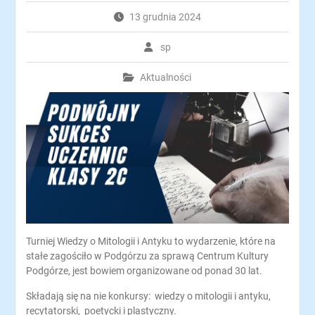
13 grudnia 2024
sp
Aktualności
Turniej Wiedzy o Mitologii i Antyku to wydarzenie, które na
stałe zagościło w Podgórzu za sprawą Centrum Kultury
Podgórze, jest bowiem organizowane od ponad 30 lat.
Składają się na nie konkursy: wiedzy o mitologii i antyku,
recytatorski, poetycki i plastyczny.