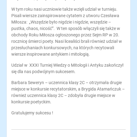
W tym roku nasi uczniowie także wzięli udział w turnieju.
Pisali wiersze zainspirowane cytatem z utworu Czesława
Miłosza: „Wszędzie było nigdzie i nigdzie, wszędzie –
pustka, chaos, nicość”. W ten sposób włączyli się także w
obchody Roku Miłosza ogłoszonego przez Sejm RP w 20.
rocznicę śmierci poety. Nasi licealiści brali również udział w
przesłuchaniach konkursowych, na których recytowali
wiersze inspirowane antykiem i mitologią.
Udział w XXXI Turniej Wiedzy o Mitologii i Antyku zakończył
się dla nas podwójnym sukcesem.
Barbara Seweryn – uczennica klasy 2C – otrzymała drugie
miejsce w konkursie recytatorskim, a Brygida Atamańczuk –
również uczennica klasy 2C – zdobyła drugie miejsce w
konkursie poetyckim.
Gratulujemy sukcesu !