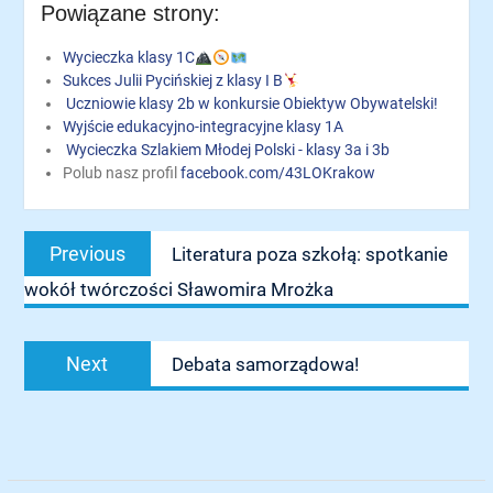
Powiązane strony:
Wycieczka klasy 1C
Sukces Julii Pycińskiej z klasy I B
Uczniowie klasy 2b w konkursie Obiektyw Obywatelski!
Wyjście edukacyjno-integracyjne klasy 1A
Wycieczka Szlakiem Młodej Polski - klasy 3a i 3b
Polub nasz profil
facebook.com/43LOKrakow
Nawigacja
Previous
Previous
Literatura poza szkołą: spotkanie
wpisu
post:
wokół twórczości Sławomira Mrożka
Next
Next
Debata samorządowa!
post: