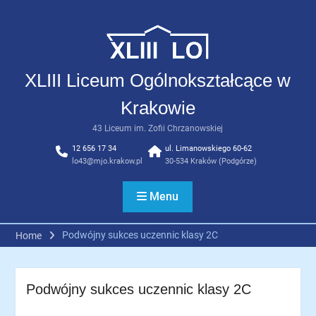
Skip
to
content
XLIII Liceum Ogólnokształcące w
Krakowie
43 Liceum im. Zofii Chrzanowskiej
12 656 17 34
ul. Limanowskiego 60-62
lo43@mjo.krakow.pl
30-534 Kraków (Podgórze)
Menu
Podwójny sukces uczennic klasy 2C
Home
Podwójny sukces uczennic klasy 2C