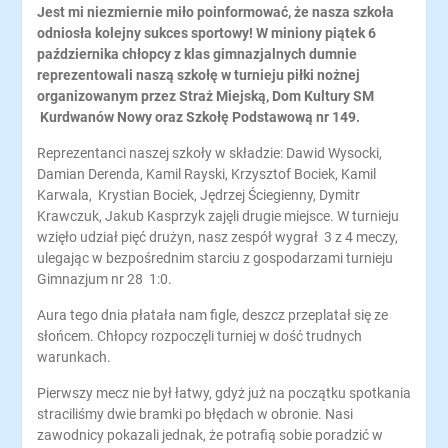
Jest mi niezmiernie miło poinformować, że nasza szkoła
odniosła kolejny sukces sportowy! W miniony piątek 6
października chłopcy z klas gimnazjalnych dumnie
reprezentowali naszą szkołę w turnieju piłki nożnej
organizowanym przez Straż Miejską, Dom Kultury SM
Kurdwanów Nowy oraz Szkołę Podstawową nr 149.
Reprezentanci naszej szkoły w składzie: Dawid Wysocki,
Damian Derenda, Kamil Rayski, Krzysztof Bociek, Kamil
Karwala, Krystian Bociek, Jędrzej Ściegienny, Dymitr
Krawczuk, Jakub Kasprzyk zajęli drugie miejsce. W turnieju
wzięło udział pięć drużyn, nasz zespół wygrał 3 z 4 meczy,
ulegając w bezpośrednim starciu z gospodarzami turnieju
Gimnazjum nr 28 1:0.
Aura tego dnia płatała nam figle, deszcz przeplatał się ze
słońcem. Chłopcy rozpoczęli turniej w dość trudnych
warunkach.
Pierwszy mecz nie był łatwy, gdyż już na początku spotkania
straciliśmy dwie bramki po błędach w obronie. Nasi
zawodnicy pokazali jednak, że potrafią sobie poradzić w