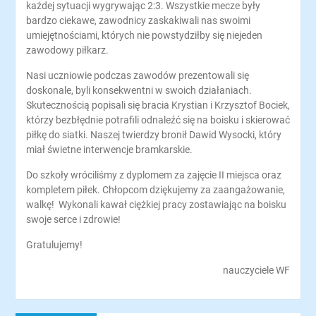
każdej sytuacji wygrywając 2:3. Wszystkie mecze były
bardzo ciekawe, zawodnicy zaskakiwali nas swoimi
umiejętnościami, których nie powstydziłby się niejeden
zawodowy piłkarz.
Nasi uczniowie podczas zawodów prezentowali się
doskonale, byli konsekwentni w swoich działaniach.
Skutecznością popisali się bracia Krystian i Krzysztof Bociek,
którzy bezbłędnie potrafili odnaleźć się na boisku i skierować
piłkę do siatki. Naszej twierdzy bronił Dawid Wysocki, który
miał świetne interwencje bramkarskie.
Do szkoły wróciliśmy z dyplomem za zajęcie II miejsca oraz
kompletem piłek. Chłopcom dziękujemy za zaangażowanie,
walkę! Wykonali kawał ciężkiej pracy zostawiając na boisku
swoje serce i zdrowie!
Gratulujemy!
nauczyciele WF
Nawigacja