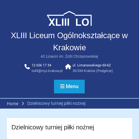
Skip
to
content
XLIII Liceum Ogólnokształcące w
Krakowie
43 Liceum im. Zofii Chrzanowskiej
12 656 17 34
ul. Limanowskiego 60-62
lo43@mjo.krakow.pl
30-534 Kraków (Podgórze)
Menu
Dzielnicowy turniej piłki nożnej
Home
Dzielnicowy turniej piłki nożnej