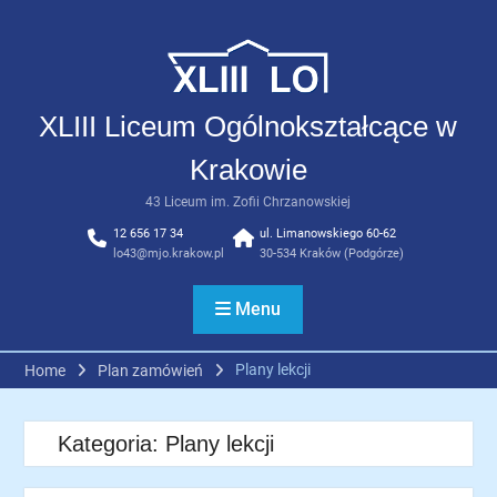
Skip
to
content
XLIII Liceum Ogólnokształcące w
Krakowie
43 Liceum im. Zofii Chrzanowskiej
12 656 17 34
ul. Limanowskiego 60-62
lo43@mjo.krakow.pl
30-534 Kraków (Podgórze)
Menu
Plany lekcji
Home
Plan zamówień
Kategoria:
Plany lekcji