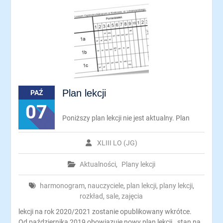
Plan lekcji
PAŹ
07
Poniższy plan lekcji nie jest aktualny. Plan
XLIII LO (JG)
Aktualności
,
Plany lekcji
harmonogram
,
nauczyciele
,
plan lekcji
,
plany lekcji
,
rozkład
,
sale
,
zajęcia
lekcji na rok 2020/2021 zostanie opublikowany wkrótce.
Od października 2019 obowiązuje nowy plan lekcji. stan na