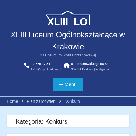
Skip
to
content
XLIII Liceum Ogólnokształcące w
Krakowie
43 Liceum im. Zofii Chrzanowskiej
12 656 17 34
ul. Limanowskiego 60-62
lo43@mjo.krakow.pl
30-534 Kraków (Podgórze)
Menu
Konkurs
Home
Plan zamówień
Kategoria:
Konkurs