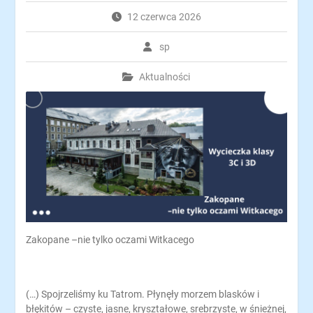
12 czerwca 2026
sp
Aktualności
Zakopane –nie tylko oczami Witkacego
(…) Spojrzeliśmy ku Tatrom. Płynęły morzem blasków i
błękitów – czyste, jasne, kryształowe, srebrzyste, w śnieżnej,