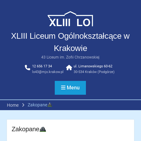
Skip
to
content
XLIII Liceum Ogólnokształcące w
Krakowie
43 Liceum im. Zofii Chrzanowskiej
12 656 17 34
ul. Limanowskiego 60-62
lo43@mjo.krakow.pl
30-534 Kraków (Podgórze)
Menu
Zakopane
Home
Zakopane