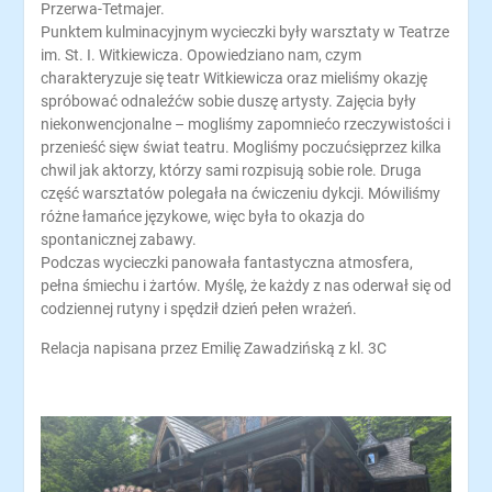
Przerwa-Tetmajer.
Punktem kulminacyjnym wycieczki były warsztaty w Teatrze
im. St. I. Witkiewicza. Opowiedziano nam, czym
charakteryzuje się teatr Witkiewicza oraz mieliśmy okazję
spróbować odnaleźćw sobie duszę artysty. Zajęcia były
niekonwencjonalne – mogliśmy zapomniećo rzeczywistości i
przenieść sięw świat teatru. Mogliśmy poczućsięprzez kilka
chwil jak aktorzy, którzy sami rozpisują sobie role. Druga
część warsztatów polegała na ćwiczeniu dykcji. Mówiliśmy
różne łamańce językowe, więc była to okazja do
spontanicznej zabawy.
Podczas wycieczki panowała fantastyczna atmosfera,
pełna śmiechu i żartów. Myślę, że każdy z nas oderwał się od
codziennej rutyny i spędził dzień pełen wrażeń.
Relacja napisana przez Emilię Zawadzińską z kl. 3C