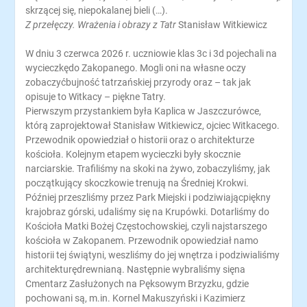
skrzącej się, niepokalanej bieli (…).
Z przełęczy. Wrażenia i obrazy z Tatr
Stanisław Witkiewicz
W dniu 3 czerwca 2026 r. uczniowie klas 3c i 3d pojechali na
wycieczkędo Zakopanego. Mogli oni na własne oczy
zobaczyćbujność tatrzańskiej przyrody oraz – tak jak
opisuje to Witkacy – piękne Tatry.
Pierwszym przystankiem była Kaplica w Jaszczurówce,
którą zaprojektował Stanisław Witkiewicz, ojciec Witkacego.
Przewodnik opowiedział o historii oraz o architekturze
kościoła. Kolejnym etapem wycieczki były skocznie
narciarskie. Trafiliśmy na skoki na żywo, zobaczyliśmy, jak
początkujący skoczkowie trenują na Średniej Krokwi.
Później przeszliśmy przez Park Miejski i podziwiającpiękny
krajobraz górski, udaliśmy się na Krupówki. Dotarliśmy do
Kościoła Matki Bożej Częstochowskiej, czyli najstarszego
kościoła w Zakopanem. Przewodnik opowiedział namo
historii tej świątyni, weszliśmy do jej wnętrza i podziwialiśmy
architekturędrewnianą. Następnie wybraliśmy sięna
Cmentarz Zasłużonych na Pęksowym Brzyzku, gdzie
pochowani są, m.in. Kornel Makuszyński i Kazimierz