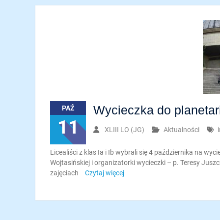
Wycieczka do planeta
PAŹ
11
XLIII LO (JG)
Aktualności
Licealiści z klas Ia i Ib wybrali się 4 października na wy
Wojtasińskiej i organizatorki wycieczki – p. Teresy Jus
zajęciach
Czytaj więcej