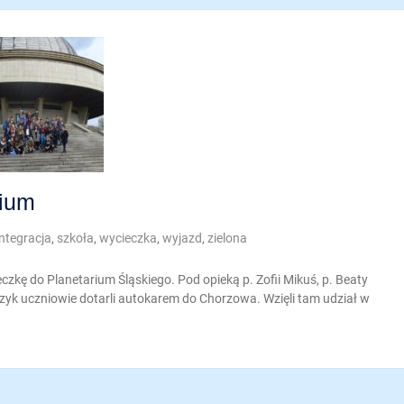
rium
integracja
,
szkoła
,
wycieczka
,
wyjazd
,
zielona
cieczkę do Planetarium Śląskiego. Pod opieką p. Zofii Mikuś, p. Beaty
zczyk uczniowie dotarli autokarem do Chorzowa. Wzięli tam udział w