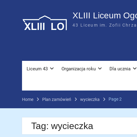
Skip
to
XLIII Liceum Og
content
43 Liceum im. Zofii Chrz
Liceum 43
Organizacja roku
Dla ucznia
Page 2
Home
Plan zamówień
wycieczka
Tag:
wycieczka