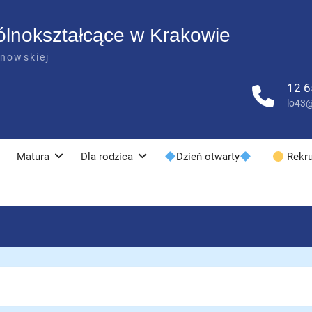
ólnokształcące w Krakowie
anowskiej
12 6
lo43@
Matura
Dla rodzica
Dzień otwarty
Rekru